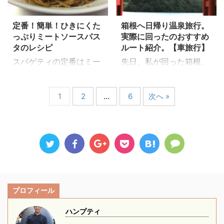
工夫で美味しく食べられ
ですが、 血糖値を上げな
のほうが 人気のメニュー
をかなりサラサラの水気
る 全粒粉パスタの調理の
い事によるダイエットだ
になっています。 お肉
の多い状態で作っていま
仕方を紹介します。 独
そうです。 &nbsp ...
定番！簡単！ひきにくた
箱根へ日帰り温泉旅行。
大好きな方にはぜひ試し
す。 こう ...
っぷりミートソースパス
実際に回ったのおすすめ
特の香り ザラザラの舌触
てもらいたい一品です。
タのレシピ
ルート紹介。【車旅行】
り ボソボソとした食感
材料（4人前） リング
私も最初に食べた時は全
スパゲティの定番はミー
先日、私が回った箱根、
イーネ 400g （スパ
く違う味と食感に驚きま
トソースですね。 ひき肉
日帰り温泉旅行のルート
ゲティでも良い） オリー
した。 これ蕎麦じゃな
とトマトの組み合わせは
を紹介します。 観光した
ブオイル 大さじ2杯
い？なんて思う人が多い
1
2
…
6
次へ »
安定のおいしさ。 我が
場所は箱根でも定番のと
（おすすめはこちら） 合
のもうなずけます。 ビ
家は妻がケチャップが苦
ころばかりですが、 子供
挽ひき肉 320g（お好
タミン、ミネラルも豊富
手ということで、ケチャ
たちも楽しそうで、最後
みの量） にんにく 一欠
で食物繊維もおおくダイ
ップは使いません。 代わ
は温泉に癒され良い旅行
片 きのこ（しめじ、えの
エットにも良い全粒粉パ
りにトマト缶を使いま
ができました 実際に旅
き等。無くても良い） ...
スタ。 なによりせっかく
す。 そこに隠し味とし
行した情報をもとに、こ
買った ...
てハッシュドビーフのル
の記事では おすすめの定
ーを入れて 何となく本格
番観光地情報（写真沢山
プロフィール
的な？味になるようにし
とりました！） 観光ルー
ています。 我が家では
ト タイムテーブル 紹介
ハンプティ
ごはんにもかけたり、少
していますので参考にな