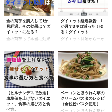
明書がついてない！ そん
ました。 そのつぶやき
なこともあるようです。
がどんどん拡散され、数
雨具なども入り大変便
日後には 150万インプレ
利なリアボックス。 原付
金の菊芋を購入して1か
ダイエット経過報告 1
ッション 22000いいね
月経過。その効果は？ダ
か月で3キロ減った！ゆ
から大型バイクの方まで
5300RT と、まさにバズ
イエットになる？
るくダイエット
ぜひ取り付けをおすすめ
った！という状態になり
します。 今回は私の使
金の菊芋って本当に効果
ダイエット開始から一か
ました。 そんな時に何
っているリアボックスの
があるの？ そう思って
月。約3キロの減量に成
をしたら良いのか？ フォ
取り付け方を、 写真をメ
私は実際に購入し、効果
功です！ 89kgから86kg
ロワーになってもらうに
インに紹介していきたい
があるか試しています。
まで減りました。 40歳
は？ ブログを見に来ても
と思います。 取り付け
糖の吸収を抑制し 血糖値
になった私がこれから次
らうには？ 考えた結
は4か所ボルトで固定す
の上昇を抑える ダイエッ
第に体型を変える事。 昔
果、やったことは二つ。
るだけ、工具もスパナと
ト効果がある 飲むだけ
のようにとは言わずとも
プロフィールをバズった
六角レンチがあれば 1時
でこんな効果があるとし
運動ができるようになる
つぶやきに寄せる 宣伝ツ
間もかからずにつけられ
たら夢のようなサプリで
のが目標です。 厳しい
イ ...
るくらいで全く難しく ...
【ヒルナンデスで放送】
ベーコンとほうれん草の
す。 そんな絶大な効果は
食事制限はしない お酒も
血糖値を上げないダイエ
クリームパスタのレシピ
なくとも、天然のインス
飲む ストイックに運動を
ット。食事の選び方と食
（全粒粉パスタ使用）
リンと呼ばれるイヌリン
しない この3つを守りつ
べ方。
ベーコンとほうれん草だ
を多く含んだ金の菊芋。
つ、月に2~3キロ落とし