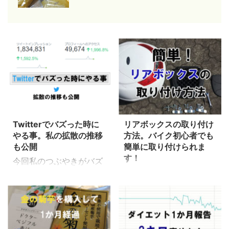
Twitterでバズった時に
リアボックスの取り付け
やる事。私の拡散の推移
方法。バイク初心者でも
も公開
簡単に取り付けられま
す！
今回私のつぶやきがバズ
リアボックスの取り付け
ってしまいました。 狙っ
って難しいのかな？と購
たわけでもなく、息子の
入前に気になりますよ
些細な一言にクスっとき
ね。 どうやら安物のリア
たので それをつぶやいた
ボックスを買ったけど説
結果が驚きの反響があり