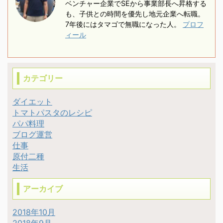
ベンチャー企業でSEから事業部長へ昇格する
なくなったら パンに乗せ
ればと思います。 箱根
も、子供との時間を優先し地元企業へ転職。
て食べる事もあります！
に日帰り旅行へ行こうと
7年後にはタマゴで無職になった人。
プロフ
何でもあうおすすめのパ
思うけど、 どういうルー
ィール
スタソースです。 特に食
トで回ろう？ 各移動時間
材を切ったりするのが多
はどれくらいかかる？ 観
くもないので簡単レシピ
光地の雰囲気を知りたい
です！ &nbsp ...
とお悩みのあなたに読ん
カテゴリー
で ...
ダイエット
トマトパスタのレシピ
パパ料理
ブログ運営
仕事
原付二種
生活
アーカイブ
2018年10月