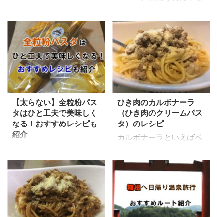
先日、ヒルナンデスで放
けを使ったシンプルなク
ある程度はふだん通り
半年以上をかけて体を変
送された新しい考え方の
リームパスタのレシピの
美味しい物を食べても大
化させていくような予定
ダイエットの内容が 非常
紹介です。 シンプルで簡
丈夫！ この効果を実証す
でやっています。 ダイ
に面白かったので紹介し
単ですが、ベーコンとほ
べく私は「金の菊芋」を
エットを始めようという
たいと思います。 カロ
うれん草は炒め物でもあ
飲み始め1か月がたちま
かたにやった方が良い
リーは関係ない、痩せる
う組み合わせ。 パスタで
した。 その結果は、 体
よ！ と三つのポイントで
ためには血糖値を上げな
も良く合うのでおすすめ
重では3キロ減（筋トレ
書いておりますので参考
い事。 その方法による
です！ 切るのはベーコ
も ...
になれ ...
と、スムージーはダイエ
【太らない】全粒粉パス
ひき肉のカルボナーラ
ンとほうれんそう。 ベー
タはひと工夫で美味しく
（ひき肉のクリームパス
ットに良くない等放送し
コンを炒めて生クリーム
なる！おすすめレシピも
タ）のレシピ
ていました。 色々なダ
を注いだらあっという間
紹介
イエット方法の中でも糖
カルボナーラといえばベ
に出来上がり！ 簡単に作
健康やダイエットにに良
質制限ダイエットは しっ
ーコンをカリカリにして
れるパスタですので料理
いと聞いて、全粒粉パス
かり制限できれば効果も
作るものですが、 今日は
を始めてするパパにもオ
タを買ったけど美味しく
あり流行っていますね。
ひき肉のカルボナーラの
ススメの一品です。 今
なくて食べれたもんじゃ
今回紹介されていたの
レシピの紹介です。 お
回は全粒粉パスタ「アル
ない。 そう思っている
は糖質制限のダイエット
肉大好きな我が家ではひ
チェロネ」を使ったレシ
あなたに、ちょっとした
の延長にあるようなもの
き肉で作るカルボナーラ
ピということで、 ソース