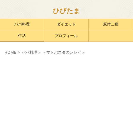
ひびたま
パパ料理
ダイエット
原付二種
生活
プロフィール
HOME
>
パパ料理
>
トマトパスタのレシピ
>