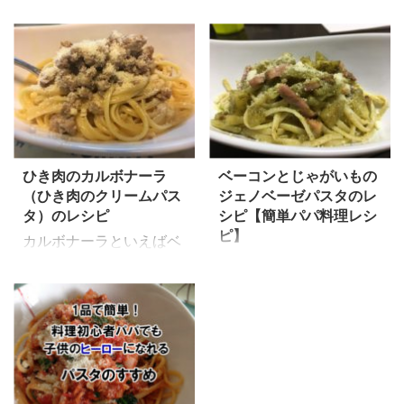
に多く使うのがオリーブ
食べられる冷製パスタの
オイルですね。 オリーブ
レシピの紹介です。 細い
オイル、体に良いと言わ
麺を使って冷たく、さっ
れていますがどんな効果
ぱりと食べられるので夏
があるかご存知でしょう
場のランチにおすすめで
か？ 昔、パスタの材料
す！ 夏場にさっと食べ
すべてを自作してやろう
れるものとしてはそうめ
と、いろいろ調べ、 オリ
んや冷たいうどんです
ひき肉のカルボナーラ
ベーコンとじゃがいもの
ーブを自分で収穫したこ
ね。 「もう、そうめん
（ひき肉のクリームパス
ジェノベーゼパスタのレ
とのある私が オリーブオ
食べ飽きた！」 なんて時
タ）のレシピ
シピ【簡単パパ料理レシ
イルの体に良い効果 オリ
には、同じ冷たい麺の冷
ピ】
カルボナーラといえばベ
ーブオイル選びの注意点
製トマトパスタいかがで
バジルソースをつかった
ーコンをカリカリにして
おすすめのオリーブオイ
しょうか。 火も使わず簡
ジェノベーゼパスタを紹
作るものですが、 今日は
ル を紹介していきたいと
単に作れますし、やさい
介します。 我が家で人気
ひき肉のカルボナーラの
思います。 ちなみに収
もたくさん入れてるとヘ
ナンバー１、２を争うメ
レシピの紹介です。 お
穫したオリーブはオイル
ルシーなパスタになりま
ニューです。（対抗馬は
肉大好きな我が家ではひ
にする量なんて到底取れ
す。 ※今回、写真では
カルボナーラ） ジェノ
き肉で作るカルボナーラ
ず、オリーブ漬けになり
ニンニクをみじん切りで
ベーゼソースにはじゃが
のほうが 人気のメニュー
ました。 オリーブオイ
入れてみましたが、 生の