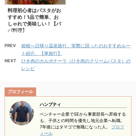
いもが合う！ じゃがいも
になっています。 お肉
ルは体に良い油。 ...
ニンニクはピリピリとし
のほっこり感とジェノベ
料理初心者はパスタがお
大好きな方にはぜひ試し
...
すすめ！1品で簡単、お
ーゼソースの香り、 それ
てもらいたい一品です。
しゃれで美味しい！【パ
にチーズが絡み合って最
材料（4人前） リング
パ料理】
高においしいパスタにな
イーネ 400g （スパ
料理をしたことがないけ
ります。 ジェノベーゼ
ゲティでも良い） オリー
PREV
箱根へ日帰り温泉旅行。実際に回ったのおすすめルー
ど、興味があって作って
ソースの作り方は別の記
ブオイル 大さじ2杯
ト紹介。【車旅行】
みたい。 週末に妻をちょ
事で紹介しています。 こ
（おすすめはこちら） 合
っと楽をさせてあげた
ちらもご覧ください。
NEXT
ひき肉のカルボナーラ（ひき肉のクリームパスタ）の
挽ひき肉 320g（お好
い。 家族を喜ばせたい。
ソースの準備ができてい
レシピ
みの量） にんにく 一欠
そんなお父さんにおすす
れば、作るのは簡単！ パ
片 きのこ（しめじ、えの
めの料理が「パスタ」で
スタ麺が茹で上がるまで
き等。無くても良い） ...
す。 最近、料理男子なん
にさっと作れてしまいま
プロフィール
て言葉も流行ってきてい
す。 ...
ますが、 料理を始めた
ハンプティ
い、始めたばかりの方に
ベンチャー企業でSEから事業部長へ昇格する
もおすすめです。 私は
も、子供との時間を優先し地元企業へ転職。
以前に3年間パスタ専門
7年後にはタマゴで無職になった人。
プロフ
ィール
店で働いていました。 い