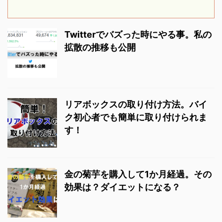
までも料理を作るのが大
好きで、その中でもパス
タは毎週の様に作り、 家
Twitterでバズった時にやる事。私の
族に 「今日はパパのパス
拡散の推移も公開
タだ！やった！」 と喜ば
れています。 パパ料理で
家族が幸せになると本当
にうれしいです！ ...
リアボックスの取り付け方法。バイ
ク初心者でも簡単に取り付けられま
す！
金の菊芋を購入して1か月経過。その
効果は？ダイエットになる？