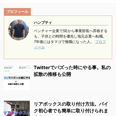
室で生活している3匹の
います。 ストーリーもプ
書いていきたいと思いま
候補となった別車種の価
猫たち。 黒い服は置いて
ロローグから設定されて
す。 普通免許所持で小型
プロフィール
格も載せています。 今
おけない、洗濯ものは床
いるあたりこだわ ...
自動二輪AT限定のケース
回は原付のホンダ トゥ
を掃除しないと畳めな
...
ハンプティ
デイからの乗り換え。 そ
い、靴下で歩いただけで
の乗り心地など感想を書
ベンチャー企業でSEから事業部長へ昇格する
毛だらけ。 共働きの我
も、子供との時間を優先し地元企業へ転職。
いていきたいと思いま
が家では毎日掃除機をか
7年後にはタマゴで無職になった人。
プロフ
す。 原付から乗り換え
けるなんてこともでき
ィール
に最適なバイク！ まず最
ず。 ロボット掃除機って
初に言いたい！ ホント
どうなの？期待半分で買
快適です。 原付でもな
いました。 結論からい
Twitterでバズった時にやる事。私の
んとかなるっていうケー
うと、ロボット掃除機を
拡散の推移も公開
スも多いと思います。 バ
買って大満足です。 家に
イクでの通勤が15分以上
帰ってきた時の床の綺麗
かかる これ ...
さ、仕事疲れに追い打ち
をかけられる事が ...
リアボックスの取り付け方法。バイ
ク初心者でも簡単に取り付けられま