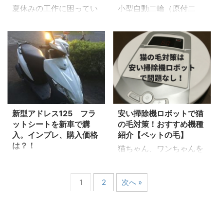
夏休みの工作に困ってい
小型自動二輪（原付二
た時の ポイント リアボ
す。 現在無職なので前
るお父さんお母さん、工
種）の免許を取りたい、
ックスのメリット 大きさ
職＝地元企業 前々職＝
作の本はいかがですか？
どんな教習内容なんだろ
はどれくらいがいい？ 選
都内企業として書いてい
この本、息子さん興奮
う？ と思っているあな
ぶ基準は？ 取り付けは自
きます。 自己紹介 職業
必死！ 中を開いて息子は
た。 今年、実際に免許
分でできる？ このあたり
はシステムエンジニアで
興奮のあまり叫んでいま
をとりに教習所に通った
を解説できればと思いま
す 前々職はWEB系ベン
した。 最強工作クラフ
私が紹介したいと思いま
す。 リアボックスに関
チャーのシステムエンジ
トウォーズ この本をみて
す。 我が家の子供は5
する別記事も書いていま
ニアでした。 ベンチャ
お父さんもワクワクして
年生娘、3年生息子。次
す。 ...
ーのイメー ...
新型アドレス125 フラ
安い掃除機ロボットで猫
しまいました。 男心をく
第に習い事が多様化して
ットシートを新車で購
の毛対策！おすすめ機種
すぐる男の子向けの工作
きました。 車通勤の妻に
入。インプレ、購入価格
紹介【ペットの毛】
本です。 リンク先には一
アレコレ言われないよう
は？！
猫ちゃん、ワンちゃんを
部中身のページが紹介さ
考えた結果、原付二種の
小型自動二輪の免許を取
買っている方々、抜け毛
れています！ 男の子が
取得が 最前と判断し取得
ったので早速バイクを買
対策はどうしています
大好きな2ストーリーコ
しにいきました。 ※二人
いに行きました。 新型ア
1
2
次へ »
か？ 我が家は猫が3匹い
ンセプト 大きく二つのス
乗りは規制があります。
ドレス125 フラットシ
ます。 そんなに広くない
トーリーに合わせた工作
免許取得1年後からで
ートモデルです。 店舗
リビング、キッチンと和
物の作り方が解説されて
す！ 今回は教習内容を
での購入価格とその時に