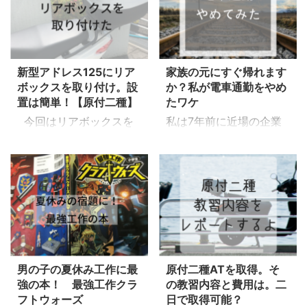
を落としても保存してお
帽、ヘルメットにもいく
給料遅延がおきた時点で
ようなちゃんとしたバイ
ける 良く使う文章を定型
つか種類があり悩みます
会社はすでに赤信号で
クレースで、多くの転倒
文としすぐ呼び出せる
よね。 ハンプティのお
す。 「ちゃんと支払わ
を見てきました。 ...
こんな便利な機能が付い
すすめはなんだい？白ウ
れているし大丈夫だろ
...
新型アドレス125にリア
家族の元にすぐ帰れます
サギ ハンプティシステム
う。」なんて思わないで
ボックスを取り付け。設
か？私が電車通勤をやめ
ヘルメットがお気に入り
ください。 自転車操業で
置は簡単！【原付二種】
たワケ
だね。 小型自動二輪、
す。もし、会社が倒産し
今回はリアボックスを
私は7年前に近場の企業
125㏄向けということで
たら給料の全額回収はで
取り付けたのでその過程
に転職し電車通勤をやめ
システムヘルメットを紹
きない可能性が高いで
をレポートしていきま
ました。 年は33歳、子
介したいと思います。
す。時間もかかります。
す。 リアボックスは雨
供が3歳、1歳の時でし
ジェットヘルメットはど
私は2年の給料遅延、2
具などを入れておける収
た。 電車通勤をやめた
うなの?という方、私は
か月の給料未払いで退職
納の確保ができ、非常に
ことで以前と比べて体力
ジェットヘルメットはお
をしました。 突然、「給
便利なものです。 デメリ
面、時間面、精神的に充
すすめしません。 ハン
料が出ない、この後もわ
ットと言えばちょっと見
実した生活が送れるよう
プティ個人的にジェット
からない」と言われて目
た目がダサいくらいでは
になりました。やめる決
はガッチ ...
のまえが真っ暗になりま
男の子の夏休み工作に最
原付二種ATを取得。そ
ないでしょうか？ 今回
断した理由、近場転職の
した。 &nbsp ...
強の本！ 最強工作クラ
の教習内容と費用は。二
はアドレス125にあった
メリット、デメリットを
フトウォーズ
日で取得可能？
リアボックスを私が探し
書いてみようと思いま