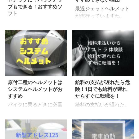
プもできる！おすすめソ
最近ジェットヘルメット
フト
が流行っていますね。
今回はブログを書くとき
はてな あごが出ているジ
に便利なソフトを紹介し
ェットヘルメットって安
ようと思います。
全性はどうなんだろう？
Windows用だ。Macの人
疑問に思いませんか？
はスマンなハンプティ
今回、面白い図を見つけ
どんなものかというと 過
たので半ヘル、ジェッ
去にコピーしたテキスト
ト、フルフェイスを当て
をもう一度呼び出せるソ
はめながら私がジェット
フト です。 このソフト
原付二種のヘルメットは
給料の支払が遅れたら危
ヘルメットもおすすめし
システムヘルメットがお
険！1日でも給料が遅れ
をインストールすると、
ない理由を書いていきま
すすめ
たらすぐに転職を！
メリット 記事内に使う
す。 私の話 私、小学生
リンクやTwitterの埋め込
バイクに乗るときに必需
給料の支払いが遅れた。
のころですがポケバイと
みをまとめてコピー 記事
品のヘルメット。 みなさ
「うちの会社大丈夫か
いう30㏄のちびっこバイ
の簡易バックアップにな
ん何が良いんだろう？悩
な？」と思うあなた。 私
クレース大会に出ていて
る（本文全部を選択コピ
んでいませんか。 フルフ
は給料遅延から最終的に
いました。30㏄といって
ーしておく） PCの電源
ェイス、ジェット、半
リストラになりました。
も時速50km/h以上でる