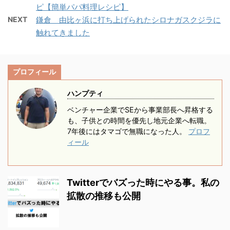
ピ【簡単パパ料理レシピ】
入前に気になりますよ
席の場所 を紹介したいと
ぶ基準は？ 取り付けは自
ね。 どうやら安物のリア
思います。 バイク、車関
NEXT
鎌倉 由比ヶ浜に打ち上げられたシロナガスクジラに
分でできる？ このあたり
ボックスを買ったけど説
係なく実践できるとおも
触れてきました
を解説できればと思いま
明書がついてない！ そん
います。 ほんの数分でも
す。 リアボックスに関
なこともあるようです。
と思う方はぜひ、実践し
する別記事も書いていま
雨具なども入り大変便
てみてください。 免許
す。 ...
プロフィール
利なリアボックス。 原付
に併記した時のタイム ...
から大型バイクの方まで
ハンプティ
ぜひ取り付けをおすすめ
ベンチャー企業でSEから事業部長へ昇格する
します。 今回は私の使
も、子供との時間を優先し地元企業へ転職。
っているリアボックスの
7年後にはタマゴで無職になった人。
プロフ
ィール
取り付け方を、 写真をメ
インに紹介していきたい
と思います。 取り付け
は4か所ボルトで固定す
Twitterでバズった時にやる事。私の
るだけ、工具もスパナと
拡散の推移も公開
六角レンチがあれば 1時
間もかからずにつけられ
るくらいで全く難しく ...