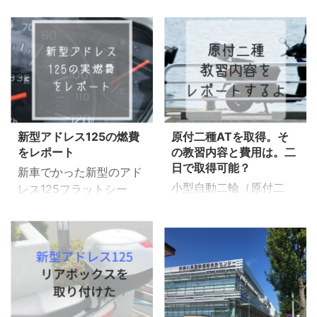
新型アドレス125の燃費
原付二種ATを取得。そ
をレポート
の教習内容と費用は。二
日で取得可能？
新車でかった新型のアド
小型自動二輪（原付二
レス125フラットシー
種）の免許を取りたい、
ト、快適に乗れていま
どんな教習内容なんだろ
す。 乗り始めて1か月が
う？ と思っているあな
たち燃費はどうなのかと
た。 今年、実際に免許
記録していますので継続
をとりに教習所に通った
して更新していければと
私が紹介したいと思いま
思います。 ※2018/7/31
す。 我が家の子供は5
更新 カタログ上の燃費は