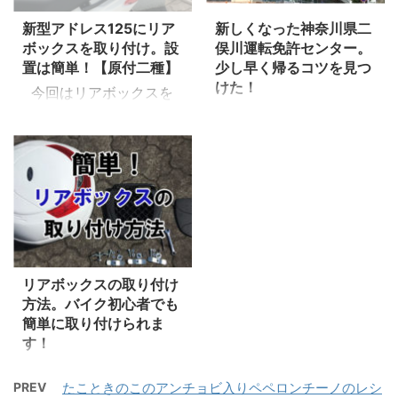
年生娘、3年生息子。次
「52.0 km/L」となって
新型アドレス125にリア
新しくなった神奈川県二
第に習い事が多様化して
います。 アドレス125
ボックスを取り付け。設
俣川運転免許センター。
きました。 車通勤の妻に
フラットシート 燃費
置は簡単！【原付二種】
少し早く帰るコツを見つ
アレコレ言われないよう
レポート ※給油時のメー
けた！
今回はリアボックスを
考えた結果、原付二種の
ターの写真を撮り、前回
小型自動二輪（AT)限定
取り付けたのでその過程
取得が 最前と判断し取得
給油したガソリンの量で
を取りに横浜市旭区にあ
をレポートしていきま
しにいきました。 ※二人
計算しています。 燃費
る二俣川運転免許センタ
す。 リアボックスは雨
乗りは規制があります。
走行：155km 給油：
ーに行ってきました。 今
具などを入れておける収
免許取得1年後からで
4.06L ＞＞ 38.1km/L
年（2018年）5月6日か
納の確保ができ、非常に
す！ 今回は教習内容を
走行：161km 給油：
ら新しい免許センターが
便利なものです。 デメリ
書いていきたいと思いま
3.99L ＞＞ 40.3km/L
スタートしました。 以
ットと言えばちょっと見
す。 普通免許所持で小型
...
前の施設は昭和38年から
た目がダサいくらいでは
自動二輪AT限定のケース
使われていて、薄暗くて
リアボックスの取り付け
ないでしょうか？ 今回
...
方法。バイク初心者でも
汚くて不気味な空気があ
はアドレス125にあった
簡単に取り付けられま
り苦手でした。 この記事
リアボックスを私が探し
す！
では 新しくなった免許セ
た時の ポイント リアボ
リアボックスの取り付け
ンターの内部の様子 ちょ
ックスのメリット 大きさ
PREV
たこときのこのアンチョビ入りペペロンチーノのレシ
って難しいのかな？と購
っと早く帰るための座る
はどれくらいがいい？ 選