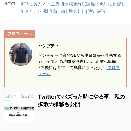
NEXT
何時に終わる？二俣川運転免許試験場で免許に併記し
い方、これから購入する
に最適なバイク！ まず最
しにいきました。 ※二人
てきた。[小型自動二輪][神奈川]［限定解除]
かた。 バイク本体以外に
初に言いたい！ ホント
乗りは規制があります。
何があったらいいんだろ
快適です。 原付でもな
免許取得1年後からで
う？ときになっていませ
んとかなるっていうケー
す！ 今回は教習内容を
んか？ 私はバイク通勤
スも多いと思います。 バ
書いていきたいと思いま
プロフィール
18年、夏も冬もバイクで
イクでの通勤が15分以上
す。 普通免許所持で小型
ハンプティ
通っています。 いままで
かかる これ ...
自動二輪AT限定のケース
は原付でしたが、今年の
...
ベンチャー企業でSEから事業部長へ昇格する
春に原付二種の免許を取
も、子供との時間を優先し地元企業へ転職。
りました。 ということ
7年後にはタマゴで無職になった人。
プロフ
ィール
で、主にスクーター向け
の商品紹介になると思い
ます。 絶対買うべき必須
グッズ あると便利なグッ
Twitterでバズった時にやる事。私の
ズ を紹介していきます。
拡散の推移も公開
以下の二点については
別途、記事に紹介してい
ますので見てもらえれば
と思います。 リアボック