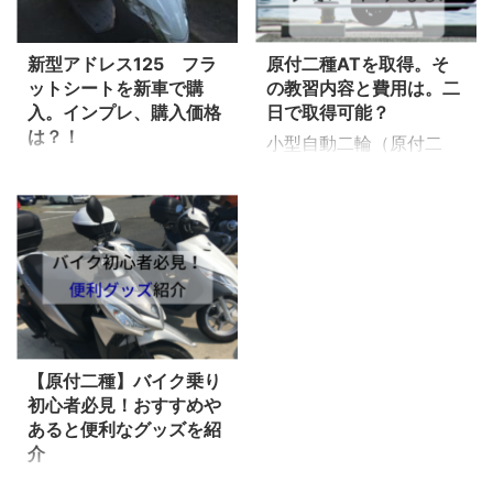
更新 カタログ上の燃費は
ト、フルフェイスを当て
「52.0 km/L」となって
はめながら私がジェット
新型アドレス125 フラ
原付二種ATを取得。そ
います。 アドレス125
ヘルメットもおすすめし
ットシートを新車で購
の教習内容と費用は。二
フラットシート 燃費
ない理由を書いていきま
入。インプレ、購入価格
日で取得可能？
レポート ※給油時のメー
す。 私の話 私、小学生
は？！
小型自動二輪（原付二
ターの写真を撮り、前回
のころですがポケバイと
小型自動二輪の免許を取
種）の免許を取りたい、
給油したガソリンの量で
いう30㏄のちびっこバイ
ったので早速バイクを買
どんな教習内容なんだろ
計算しています。 燃費
クレース大会に出ていて
いに行きました。 新型ア
う？ と思っているあな
走行：155km 給油：
いました。30㏄といって
ドレス125 フラットシ
た。 今年、実際に免許
4.06L ＞＞ 38.1km/L
も時速50km/h以上でる
ートモデルです。 店舗
をとりに教習所に通った
走行：161km 給油：
ようなちゃんとしたバイ
での購入価格とその時に
私が紹介したいと思いま
3.99L ＞＞ 40.3km/L
クレースで、多くの転倒
候補となった別車種の価
す。 我が家の子供は5
...
を見てきました。 ...
格も載せています。 今
年生娘、3年生息子。次
回は原付のホンダ トゥ
【原付二種】バイク乗り
第に習い事が多様化して
初心者必見！おすすめや
デイからの乗り換え。 そ
きました。 車通勤の妻に
あると便利なグッズを紹
の乗り心地など感想を書
アレコレ言われないよう
介
いていきたいと思いま
考えた結果、原付二種の
バイクを購入して間もな
す。 原付から乗り換え
取得が 最前と判断し取得