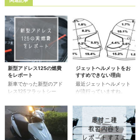
関連記事
新型アドレス125の燃費
ジェットヘルメットをお
をレポート
すすめできない理由
新車でかった新型のアド
最近ジェットヘルメット
レス125フラットシー
が流行っていますね。
ト、快適に乗れていま
はてな あごが出ているジ
す。 乗り始めて1か月が
ェットヘルメットって安
たち燃費はどうなのかと
全性はどうなんだろう？
記録していますので継続
疑問に思いませんか？
して更新していければと
今回、面白い図を見つけ
思います。 ※2018/7/31
たので半ヘル、ジェッ